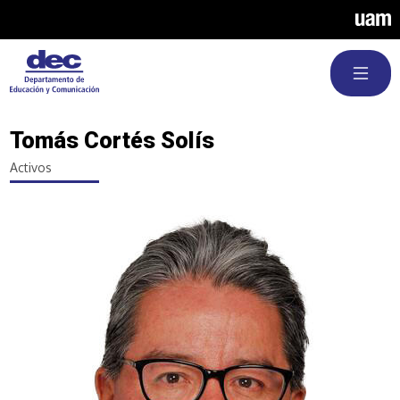
Pasar al contenido principal
Tomás Cortés Solís
Activos