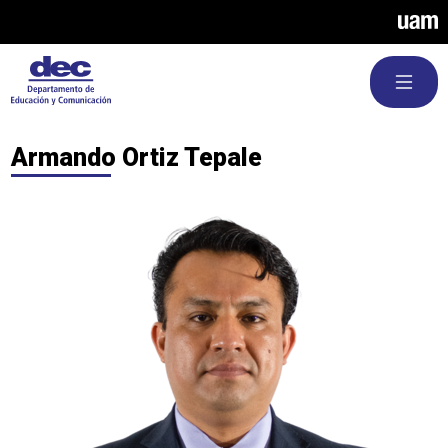
Pasar al contenido principal
Armando Ortiz Tepale