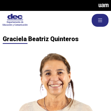
Pasar al contenido principal
Graciela Beatriz Quinteros