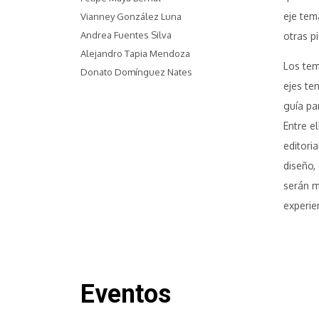
eje tem
Vianney González Luna
Andrea Fuentes Silva
otras p
Alejandro Tapia Mendoza
Los tem
Donato Domínguez Nates
ejes te
guía pa
Entre el
editoria
diseño,
serán m
experie
Eventos