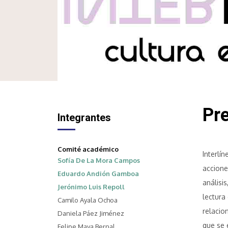
Pr
Integrantes
Comité académico
Interlín
Sofía De La Mora Campos
accione
Eduardo Andión Gamboa
análisis
Jerónimo Luis Repoll
lectura
Camilo Ayala Ochoa
relacio
Daniela Páez Jiménez
que se 
Felipe Maya Bernal