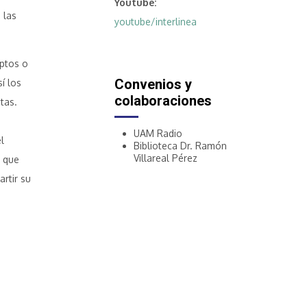
Youtube
 las
youtube/interlinea
ptos o
Convenios y
í los
colaboraciones
tas.
UAM Radio
l
Biblioteca Dr. Ramón
Villareal Pérez
s que
rtir su