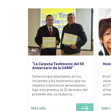
“La Carpeta/Testimonio del 50
Home
Aniversario de la UAMX”
Somos lo que plasmamos en los
En el
recuerdos y los testimonios que les
anive
dejamos a las futuras generaciones,
el 27
bajo esta premisa, el 22 de enero del
el ho
presente año, se realizó la...
Leree
Más info
Más i