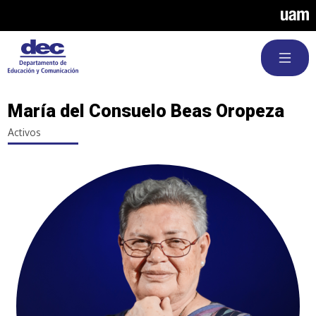
Pasar al contenido principal
María del Consuelo Beas Oropeza
Activos