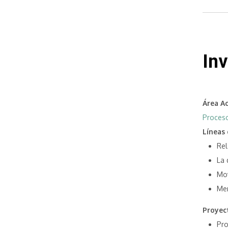
Inv
Área A
Proceso
Líneas 
Rel
La 
Mov
Mem
Proyec
Pro