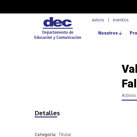
Pasar al contenido principal
Upper menu header
avisos
eventos
Nosotros
Pr
Va
Fal
Activos
Detalles
Categoría
Titular