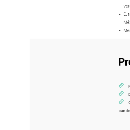
ver
El 
Mé
Mem
Pr
pand