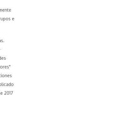
lmente
grupos e
as.
-
des
ores"
ciones
blicado
de 2017