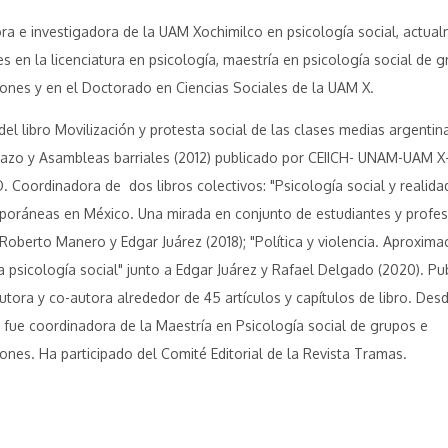
ra e investigadora de la UAM Xochimilco en psicología social, actua
es en la licenciatura en psicología, maestría en psicología social de 
ciones y en el Doctorado en Ciencias Sociales de la UAM X.
del libro Movilización y protesta social de las clases medias argentin
azo y Asambleas barriales (2012) publicado por CEIICH- UNAM-UAM X
 Coordinadora de dos libros colectivos: "Psicología social y realida
oráneas en México. Una mirada en conjunto de estudiantes y profes
 Roberto Manero y Edgar Juárez (2018); "Política y violencia. Aproxima
a psicología social" junto a Edgar Juárez y Rafael Delgado (2020). Pu
tora y co-autora alrededor de 45 artículos y capítulos de libro. Des
 fue coordinadora de la Maestría en Psicología social de grupos e
ciones. Ha participado del Comité Editorial de la Revista Tramas.