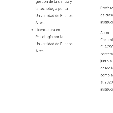
gestión de la ciencia y
Profeso
la tecnología por la
da clas
Universidad de Buenos
institu
Aires.
Licenciatura en
Autora 
Psicología por la
Cacerol
Universidad de Buenos
CLACSO.
Aires.
contemp
junto a
desde l
como au
al 2020
institu