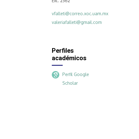
Ext. 2362
vfalleti@correo.xoc.uam.mx
valeriafalleti@gmail.com
Perfiles
académicos
Perfil Google
Scholar