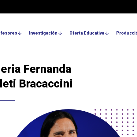
ofesores
Investigación
Oferta Educativa
Producció
leria Fernanda
leti Bracaccini