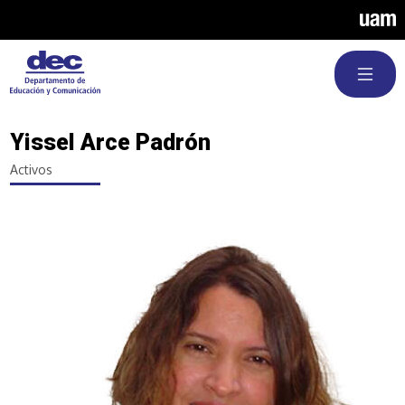
Pasar al contenido principal
Yissel Arce Padrón
Activos